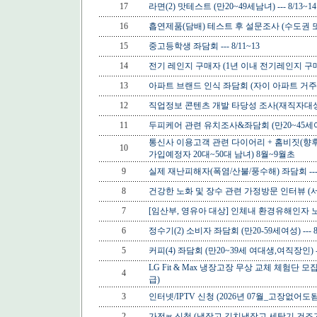
17
라면(2) 맛테스트 (만20~49세남녀) --- 8/13~14
16
흡연제품(담배) 테스트 후 설문조사 (수도권 또는 
15
중고등학생 좌담회 --- 8/11~13
14
전기 레인지 구매자 (1년 이내 전기레인지 구매한 20
13
아파트 브랜드 인식 좌담회 (자이 아파트 거주 중인 
12
직업정보 콘텐츠 개발 타당성 조사(재직자대상) 
11
두피케어 관련 유치조사&좌담회 (만20~45세여성) 
통신사 이용고객 관련 다이어리 + 홈비짓(향후
10
가입예정자 20대~50대 남녀) 8월~9월초
9
실제 재난피해자(폭염/산불/풍수해) 좌담회 --- 8
8
건강한 노화 및 장수 관련 가정방문 인터뷰 (서울거주
7
[임산부, 영유아 대상] 인체내 환경유해인자 노출 조
6
정수기(2) 소비자 좌담회 (만20-59세여성) --- 8/
5
커피(4) 좌담회 (만20~39세 여대생,여직장인) ---
LG Fit & Max 냉장고장 무상 교체 체험단 모
4
급)
3
인터넷/IPTV 신청 (2026년 07월_고장없어도됨) --
2
가전as 신청 (냉장고,김치냉장고,세탁기,건조기,에어