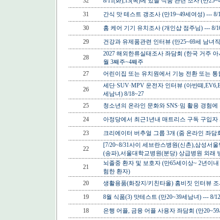
32
8/11(화),13(목)에 있을 식품 관련 조사 (만25
31
간식 맛 테스트 갱조사 (만19~49세여성) --- 8/1
30
홈 케어 기기 유치조사 (개인샵 점주님) --- 8/1
29
건강과 유제품관련 인터뷰 (만25~69세 남녀직장
2027 해외한류실태조사 좌담회 (한국 거주 아시
28
월 3째주~4째주
27
어린이집 또는 유치원에서 기능 전환 또는 통합 시설
세단·SUV·MPV 운전자 인터뷰 (아반떼,EV6,
26
세남녀) 8/18~27
25
청소년의 온라인 문화와 SNS·밈 활용 경험에 관
24
아정당에서 최근1년내 매트리스 구독 구입자 좌담회 
23
크리에이터 버추얼 그룹 3개 (줌 온라인 좌담회 ) 1
[7/20~8/31사이 세브란스병원(신촌),삼성
22
(송파),서울대학교병원(분당) 상급병원 외래 방
뇌졸중 환자 및 보호자 (만65세이상~ 2년이내
21
험한 환자)
20
생활용품(화장지/키친타올) 홈비짓 인터뷰 조사 (30-6
19
8월 식품(3) 맛테스트 (만20~39세남녀) --- 8/12
18
은행 어플, 금융 어플 사용자 좌담회 (만20~59세남녀