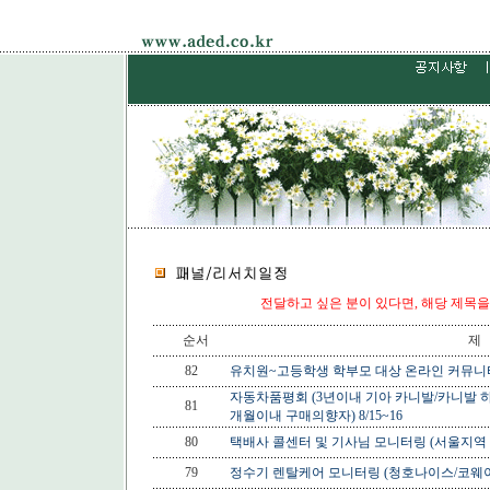
전달하고 싶은 분이 있다면, 해당 제목
순서
제
82
유치원~고등학생 학부모 대상 온라인 커뮤니티&
자동차품평회 (3년이내 기아 카니발/카니발 하
81
개월이내 구매의향자) 8/15~16
80
택배사 콜센터 및 기사님 모니터링 (서울지역 거주
79
정수기 렌탈케어 모니터링 (청호나이스/코웨이/S