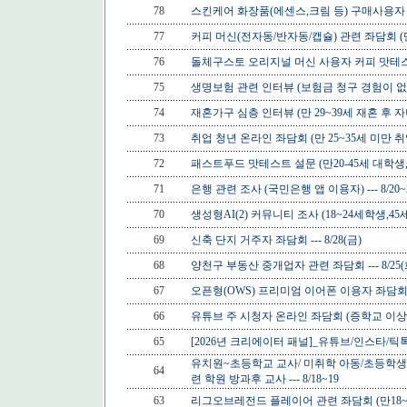
78
스킨케어 화장품(에센스,크림 등) 구매사용자 좌담회 
77
커피 머신(전자동/반자동/캡슐) 관련 좌담회 (만25~
76
돌체구스토 오리지널 머신 사용자 커피 맛테스트 (2
75
생명보험 관련 인터뷰 (보험금 청구 경험이 없으신 만
74
재혼가구 심층 인터뷰 (만 29~39세 재혼 후 자
73
취업 청년 온라인 좌담회 (만 25~35세 미만
72
패스트푸드 맛테스트 설문 (만20-45세 대학생,직장인
71
은행 관련 조사 (국민은행 앱 이용자) --- 8/20~
70
생성형AI(2) 커뮤니티 조사 (18~24세학생,45
69
신축 단지 거주자 좌담회 --- 8/28(금)
68
양천구 부동산 중개업자 관련 좌담회 --- 8/25(
67
오픈형(OWS) 프리미엄 이어폰 이용자 좌담회 (40~
66
유튜브 주 시청자 온라인 좌담회 (증학교 이상
65
[2026년 크리에이터 패널]_유튜브/인스타/틱톡
유치원~초등학교 교사/ 미취학 아동/초등학생
64
련 학원 방과후 교사 --- 8/18~19
63
리그오브레전드 플레이어 관련 좌담회 (만18~39세남