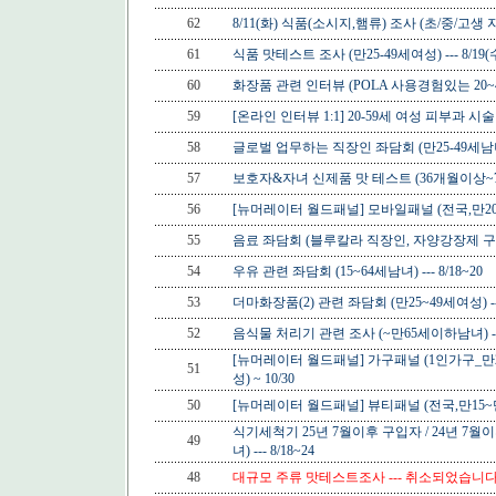
62
8/11(화) 식품(소시지,햄류) 조사 (초/중/고생
61
식품 맛테스트 조사 (만25-49세여성) --- 8/19(
60
화장품 관련 인터뷰 (POLA 사용경험있는 20~49세
59
[온라인 인터뷰 1:1] 20-59세 여성 피부과 시술 고
58
글로벌 업무하는 직장인 좌담회 (만25-49세남녀) -
57
보호자&자녀 신제품 맛 테스트 (36개월이상~7세 
56
[뉴머레이터 월드패널] 모바일패널 (전국,만20~
55
음료 좌담회 (블루칼라 직장인, 자양강장제 구매 감
54
우유 관련 좌담회 (15~64세남녀) --- 8/18~20
53
더마화장품(2) 관련 좌담회 (만25~49세여성) --- 
52
음식물 처리기 관련 조사 (~만65세이하남녀) --- 
[뉴머레이터 월드패널] 가구패널 (1인가구_만2
51
성) ~ 10/30
50
[뉴머레이터 월드패널] 뷰티패널 (전국,만15~만6
식기세척기 25년 7월이후 구입자 / 24년 7월
49
녀) --- 8/18~24
48
대규모 주류 맛테스트조사 --- 취소되었습니